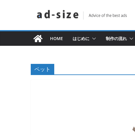
コ
ン
テ
ン
ツ
HOME
はじめに
制作の流れ
へ
ス
キ
ペット
ッ
プ