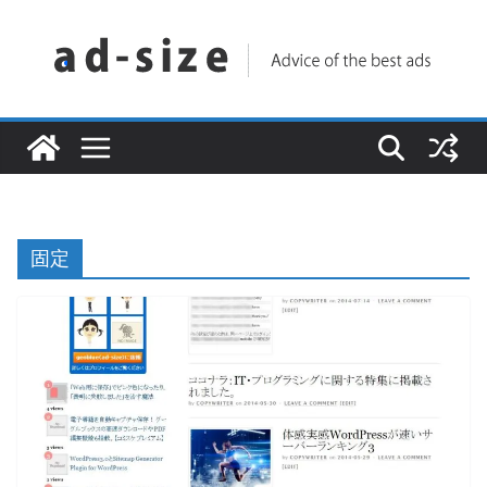
コ
ン
テ
ン
ツ
へ
ス
キ
固定
ッ
プ