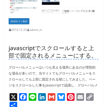
WEBサイト制作
2014-12-23
adsize_m
javascriptでスクロールすると上
部で固定されるメニューにする。
グローバルメニューはいつも見える場所にあるのが理想的
な場合が多いので、当サイトでもグローバルメニューをス
クロールしても上部に固定される様にしてみました。ペー
ジをスクロールした事をJavascriptで認識し、グローバルメ
X
F
Li
Li
G
Bl
Pi
E
C
a
n
n
m
u
nt
m
o
共