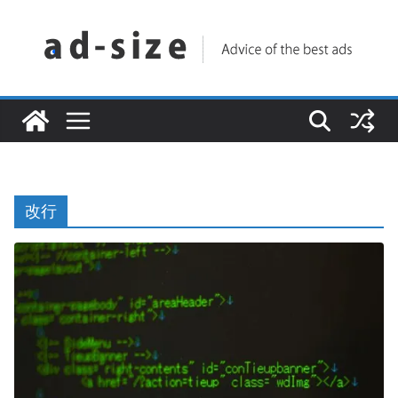
コ
ン
テ
ン
ツ
へ
ス
キ
改行
ッ
プ