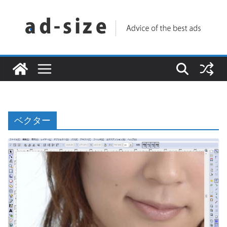
コ
ン
テ
ン
ツ
へ
ス
キ
ベクター
ッ
プ