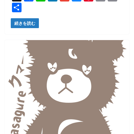
a
n
n
m
u
nt
m
o
共
c
e
k
ai
e
er
ai
p
有
e
e
l
sk
e
l
y
続きを読む
b
dI
y
st
Li
o
n
n
o
k
k