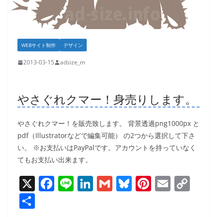
WEBサイト制作
デザイン
2013-03-15
adsize_m
やさぐれクマー！身売りします。
やさぐれクマー！を販売致します。 背景透過png1000px と
pdf（Illustratorなどで編集可能） の2つから選択して下さ
い。 ※お支払いはPayPalです。アカウントを持っていなく
てもお支払い出来ます。
X
F
Li
Li
G
Bl
Pi
E
C
a
n
n
m
u
nt
m
o
共
c
e
k
ai
e
er
ai
p
有