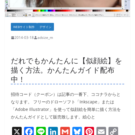
WEBサイト制作
デザイン
2014-03-18
adsize_m
だれでもかんたんに【似顔絵】を
描く方法。かんたんガイド配布
中！
招待コード（クーポン）は記事の一番下、ココナラからと
なります。 フリーのドローソフト「Inkscape」または
「Adobe Illustrator」を使って似顔絵を簡単に描く方法を
かんたんガイドとして販売致します。絵心と
X
F
Li
Li
G
Bl
Pi
E
C