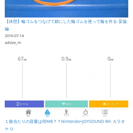
【休憩】輪ゴムをつなげて鎖にした輪ゴムを使って輪を作る-妥協
編
2016-07-14
adsize_m
１曲当たりの容量は何MB？？Nintendo×JOYSOUND Wii カラオ
ケ U