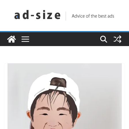
コ
ン
テ
ン
ツ
へ
ス
キ
ッ
プ