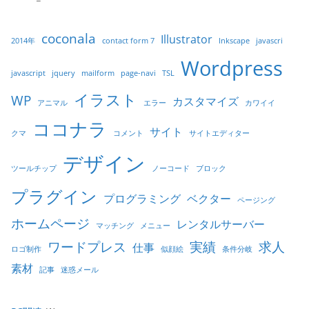
coconala
Illustrator
2014年
contact form 7
Inkscape
javascri
Wordpress
javascript
jquery
mailform
page-navi
TSL
イラスト
WP
カスタマイズ
アニマル
エラー
カワイイ
ココナラ
サイト
クマ
コメント
サイトエディター
デザイン
ツールチップ
ノーコード
ブロック
プラグイン
プログラミング
ベクター
ページング
ホームページ
レンタルサーバー
マッチング
メニュー
ワードプレス
実績
求人
仕事
ロゴ制作
似顔絵
条件分岐
素材
記事
迷惑メール