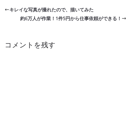
b
dI
y
st
Li
キレイな写真が撮れたので、描いてみた
o
n
n
約6万人が作業！1件5円から仕事依頼ができる！
o
k
k
コメントを残す