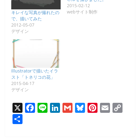
2015-02-12
webサイト制作
キレイな写真が撮れたの
で、描いてみた
2012-05-07
デザイン
Illustratorで描いたイラ
スト「トネリコの花」
2015-04-17
デザイン
X
F
Li
Li
G
Bl
Pi
E
C
a
n
n
m
u
nt
m
o
共
c
e
k
ai
e
er
ai
p
有
e
e
l
sk
e
l
y