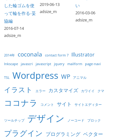
2019-06-13
した輪ゴムを使
い
adsize_m
2016-03-06
って輪を作る-妥
adsize_m
協編
2016-07-14
adsize_m
coconala
Illustrator
2014年
contact form 7
Inkscape
javascri
javascript
jquery
mailform
page-navi
Wordpress
WP
TSL
アニマル
イラスト
カスタマイズ
エラー
カワイイ
クマ
ココナラ
サイト
コメント
サイトエディター
デザイン
ツールチップ
ノーコード
ブロック
プラグイン
プログラミング
ベクター