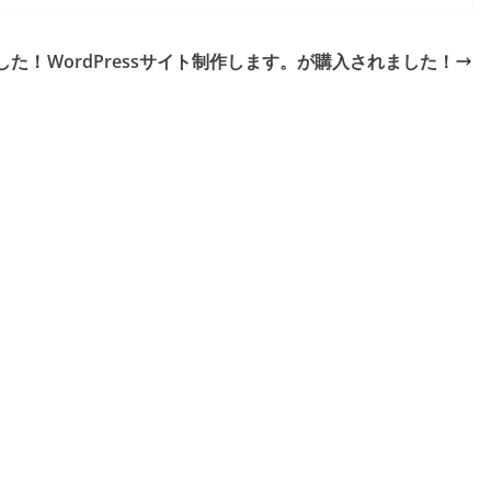
ai
p
y
ました！
WordPressサイト制作します。が購入されました！
Li
n
k