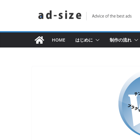
コ
ン
テ
ン
ツ
HOME
はじめに
制作の流れ
へ
ス
キ
ッ
プ