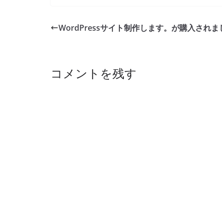
c
e
k
ai
e
er
e
e
l
sk
e
l
WordPressサイト制作します。が購入され
b
dI
y
st
o
n
o
コメントを残す
k