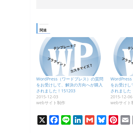
関連
WordPress（ワードプレス）の質問
WordPr
をお受けして、解決の方向へが購入
をお受けし
されました！151203
されました
2015-12-03
2015-12-06
webサイト制作
webサイト
X
F
Li
Li
G
Bl
Pi
a
n
n
m
u
nt