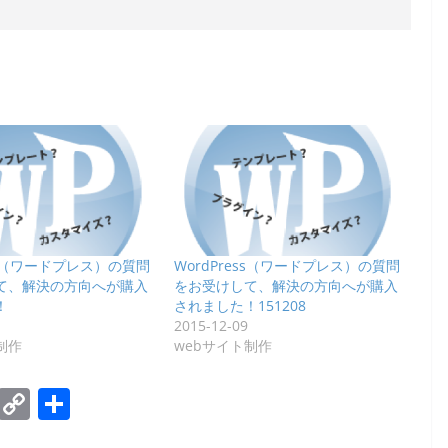
ess（ワードプレス）の質問
WordPress（ワードプレス）の質問
て、解決の方向へが購入
をお受けして、解決の方向へが購入
！
されました！151208
2015-12-09
制作
webサイト制作
E
C
共
m
o
有