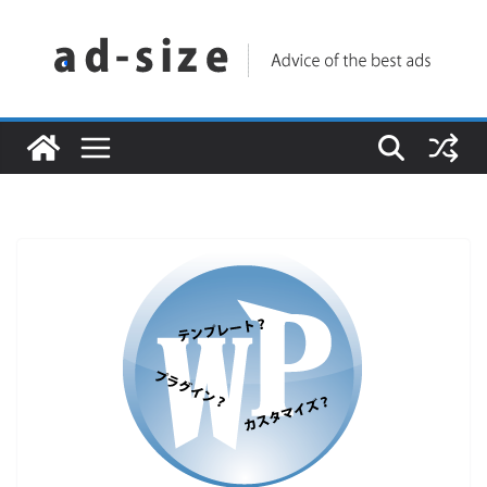
コ
ン
テ
ン
ツ
へ
ス
キ
ッ
プ