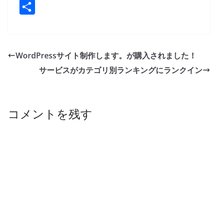
a
n
n
m
u
nt
m
o
共
c
e
k
ai
e
er
ai
p
有
e
e
l
sk
e
l
y
b
dI
y
st
Li
WordPressサイト制作します。が購入されました！
o
n
n
サービスがカテゴリ別ランキングにランクイン
o
k
k
コメントを残す