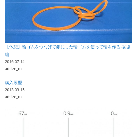
【休憩】輪ゴムをつなげて鎖にした輪ゴムを使って輪を作る-妥協
編
2016-07-14
adsize_m
購入履歴
2013-03-15
adsize_m