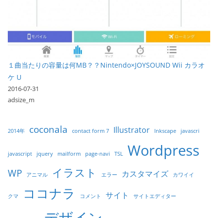
１曲当たりの容量は何MB？？Nintendo×JOYSOUND Wii カラオ
ケ U
2016-07-31
adsize_m
coconala
Illustrator
2014年
contact form 7
Inkscape
javascri
Wordpress
javascript
jquery
mailform
page-navi
TSL
イラスト
WP
カスタマイズ
アニマル
エラー
カワイイ
ココナラ
サイト
クマ
コメント
サイトエディター
デザイン