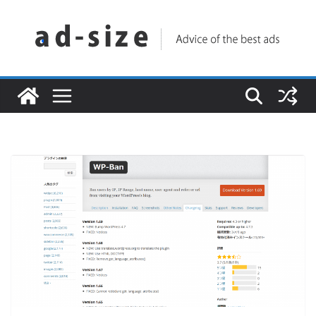
コ
ン
テ
ン
ツ
へ
ス
キ
ッ
プ