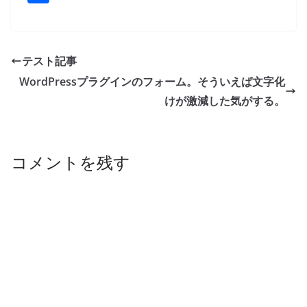
c
e
k
ai
e
er
ai
p
有
e
e
l
sk
e
l
y
b
dI
y
st
Li
テスト記事
o
n
n
WordPressプラグインのフォーム。そういえば文字化
o
k
けが激減した気がする。
k
コメントを残す