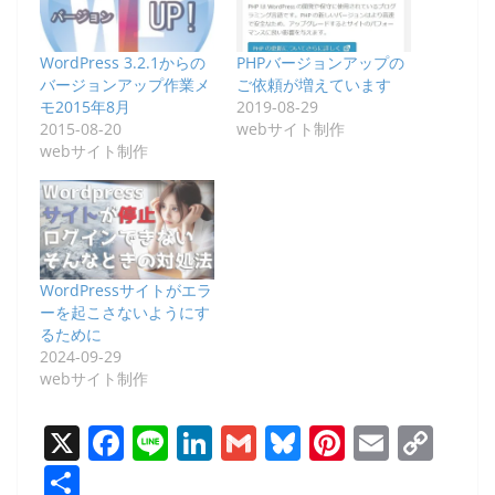
WordPress 3.2.1からの
PHPバージョンアップの
バージョンアップ作業メ
ご依頼が増えています
モ2015年8月
2019-08-29
2015-08-20
webサイト制作
webサイト制作
WordPressサイトがエラ
ーを起こさないようにす
るために
2024-09-29
webサイト制作
X
F
Li
Li
G
Bl
Pi
E
C
a
n
n
m
u
nt
m
o
共