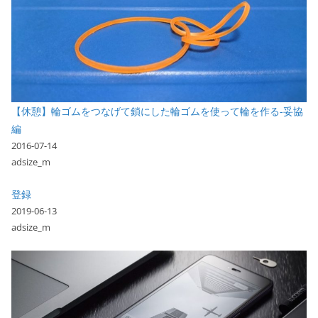
【休憩】輪ゴムをつなげて鎖にした輪ゴムを使って輪を作る-妥協
編
2016-07-14
adsize_m
登録
2019-06-13
adsize_m