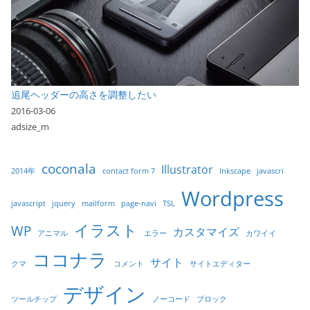
追尾ヘッダーの高さを調整したい
2016-03-06
adsize_m
coconala
Illustrator
2014年
contact form 7
Inkscape
javascri
Wordpress
javascript
jquery
mailform
page-navi
TSL
イラスト
WP
カスタマイズ
アニマル
エラー
カワイイ
ココナラ
サイト
クマ
コメント
サイトエディター
デザイン
ツールチップ
ノーコード
ブロック