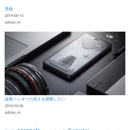
登録
2019-06-13
adsize_m
追尾ヘッダーの高さを調整したい
2016-03-06
adsize_m
coconala