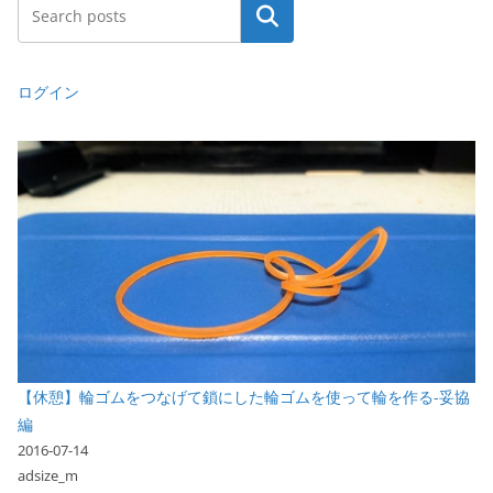
検索
ログイン
【休憩】輪ゴムをつなげて鎖にした輪ゴムを使って輪を作る-妥協
編
2016-07-14
adsize_m