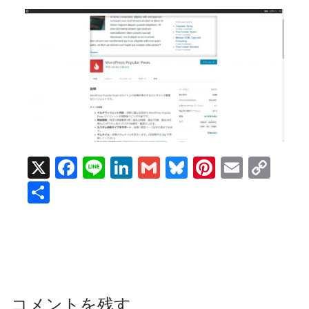
X
F
Li
Li
G
Bl
Pi
E
C
a
n
n
m
u
nt
m
o
共
c
e
k
ai
e
er
ai
p
有
e
e
l
sk
e
l
y
b
dI
y
st
Li
o
n
n
o
k
コメントを残す