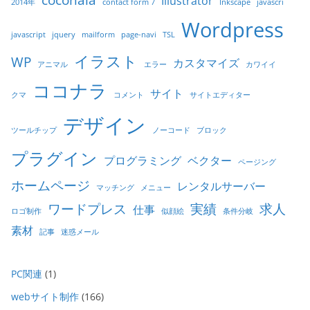
Illustrator
2014年
contact form 7
Inkscape
javascri
Wordpress
javascript
jquery
mailform
page-navi
TSL
イラスト
WP
カスタマイズ
アニマル
エラー
カワイイ
ココナラ
サイト
クマ
コメント
サイトエディター
デザイン
ツールチップ
ノーコード
ブロック
プラグイン
プログラミング
ベクター
ページング
ホームページ
レンタルサーバー
マッチング
メニュー
ワードプレス
実績
求人
仕事
ロゴ制作
似顔絵
条件分岐
素材
記事
迷惑メール
PC関連
(1)
webサイト制作
(166)