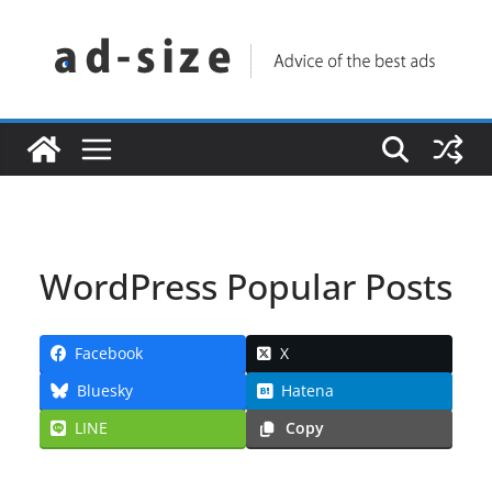
コ
ン
テ
ン
ツ
へ
ス
キ
ッ
WordPress Popular Posts
プ
Facebook
X
Bluesky
Hatena
LINE
Copy