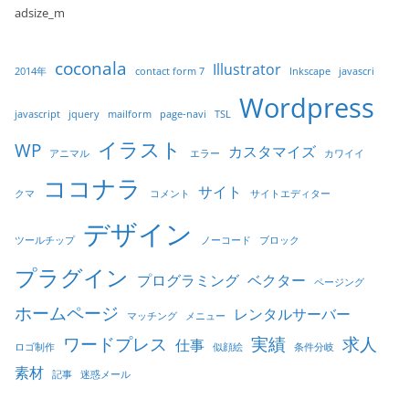
adsize_m
coconala
Illustrator
2014年
contact form 7
Inkscape
javascri
Wordpress
javascript
jquery
mailform
page-navi
TSL
イラスト
WP
カスタマイズ
アニマル
エラー
カワイイ
ココナラ
サイト
クマ
コメント
サイトエディター
デザイン
ツールチップ
ノーコード
ブロック
プラグイン
プログラミング
ベクター
ページング
ホームページ
レンタルサーバー
マッチング
メニュー
ワードプレス
実績
求人
仕事
ロゴ制作
似顔絵
条件分岐
素材
記事
迷惑メール