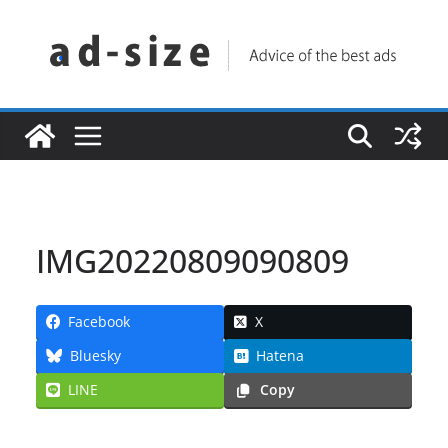
コ
ン
テ
ン
ツ
へ
ス
キ
ッ
IMG20220809090809
プ
Facebook
X
Bluesky
Hatena
LINE
Copy