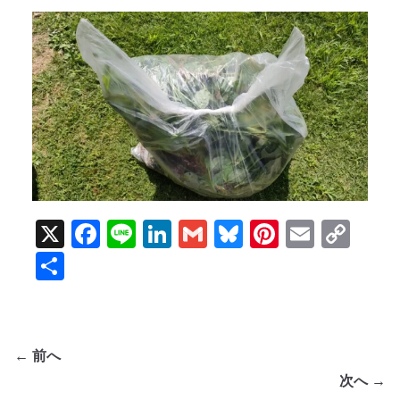
X
F
Li
Li
G
Bl
Pi
E
C
a
n
n
m
u
nt
m
o
共
c
e
k
ai
e
er
ai
p
有
e
e
l
sk
e
l
y
b
dI
y
st
Li
← 前へ
o
n
n
次へ →