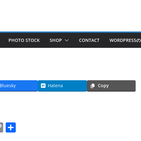
PHOTO STOCK
SHOP
CONTACT
WORDPRES
Bluesky
Hatena
Copy
C
共
o
有