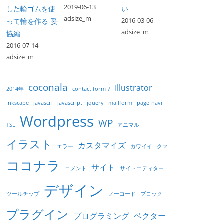
2019-06-13
した輪ゴムを使
い
adsize_m
2016-03-06
って輪を作る-妥
adsize_m
協編
2016-07-14
adsize_m
coconala
Illustrator
2014年
contact form 7
Inkscape
javascri
javascript
jquery
mailform
page-navi
Wordpress
WP
TSL
アニマル
イラスト
カスタマイズ
エラー
カワイイ
クマ
ココナラ
サイト
コメント
サイトエディター
デザイン
ツールチップ
ノーコード
ブロック
プラグイン
プログラミング
ベクター