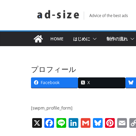
コ
ン
テ
ン
ツ
HOME
はじめに
制作の流れ
へ
ス
キ
プロフィール
ッ
プ
Facebook
X
[swpm_profile_form]
X
F
Li
Li
G
Bl
Pi
E
a
n
n
m
u
nt
m