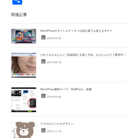
c
e
k
ai
e
er
ai
p
有
e
e
l
sk
e
l
y
関連記事
b
dI
y
st
Li
WordPressのサイトエディターは初心者でも使えますか？
o
n
n
2024-09-26
o
k
k
だれでもかんたんに【似顔絵】を描く方法。かんたんガイド配布中！
2014-03-18
WordPress無料テーマ「WallPress」 覚書
2014-03-04
クマのオリジナルデザイン
2012-11-19