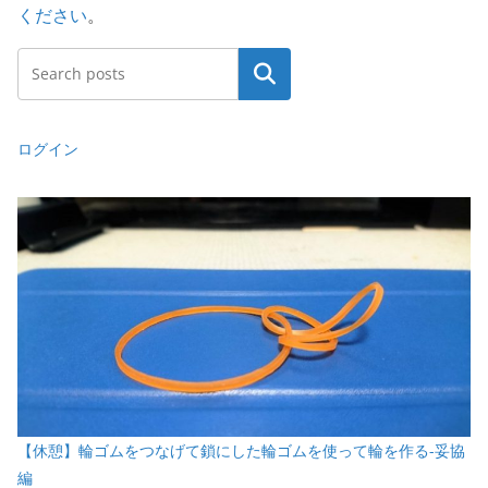
ください
。
検索
ログイン
【休憩】輪ゴムをつなげて鎖にした輪ゴムを使って輪を作る-妥協
編