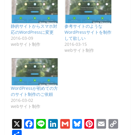
静的サイトからスマホ対
参考サイトのような
応のWordPressに変更
WordPressサイトを制作
2016-03-09
して欲しい
webサイト制作
2016-03-15
webサイト制作
WordPressが初めての方
のサイト制作のご依頼
2016-03-02
webサイト制作
X
F
Li
Li
G
Bl
Pi
E
C
a
n
n
m
u
nt
m
o
共