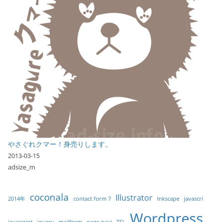
やさぐれクマー！身売りします。
2013-03-15
adsize_m
coconala
Illustrator
2014年
contact form 7
Inkscape
javascri
Wordpress
javascript
jquery
mailform
page-navi
TSL