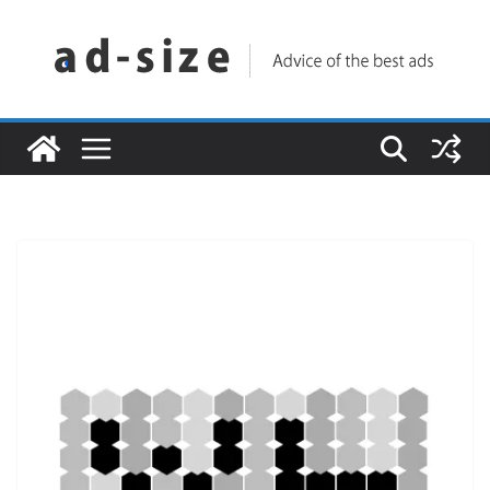
コ
ン
テ
ン
ツ
へ
ス
キ
ッ
プ