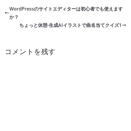
b
dI
y
st
Li
WordPressのサイトエディターは初心者でも使えます
o
n
n
か？
o
k
ちょっと休憩-生成AIイラストで曲名当てクイズ1
k
コメントを残す