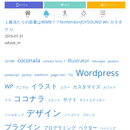
１曲当たりの容量は何MB？？Nintendo×JOYSOUND Wii カラオ
ケ U
2016-07-31
adsize_m
coconala
Illustrator
2014年
contact form 7
Inkscape
javascri
Wordpress
javascript
jquery
mailform
page-navi
TSL
イラスト
WP
カスタマイズ
アニマル
エラー
カワイイ
ココナラ
サイト
クマ
コメント
サイトエディター
デザイン
ツールチップ
ノーコード
ブロック
プラグイン
プログラミング
ベクター
ページング