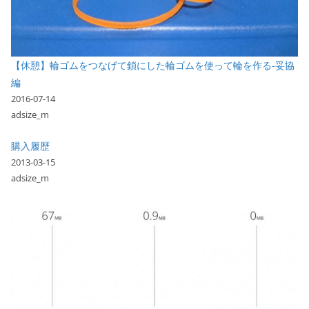
【休憩】輪ゴムをつなげて鎖にした輪ゴムを使って輪を作る-妥協
編
2016-07-14
adsize_m
購入履歴
2013-03-15
adsize_m