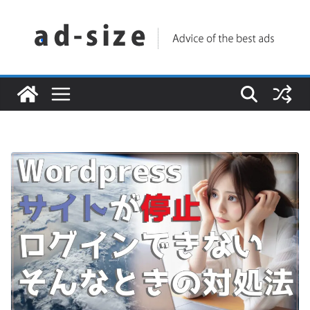
コ
ン
テ
ン
ツ
へ
ス
キ
ッ
プ