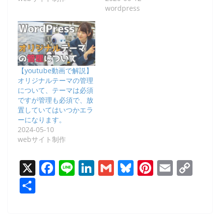
wordpress
【youtube動画で解説】
オリジナルテーマの管理
について、テーマは必須
ですが管理も必須で、放
置していてはいつかエラ
ーになります。
2024-05-10
webサイト制作
X
F
Li
Li
G
Bl
Pi
E
C
a
n
n
m
u
nt
m
o
共
c
e
k
ai
e
er
ai
p
有
e
e
l
sk
e
l
y