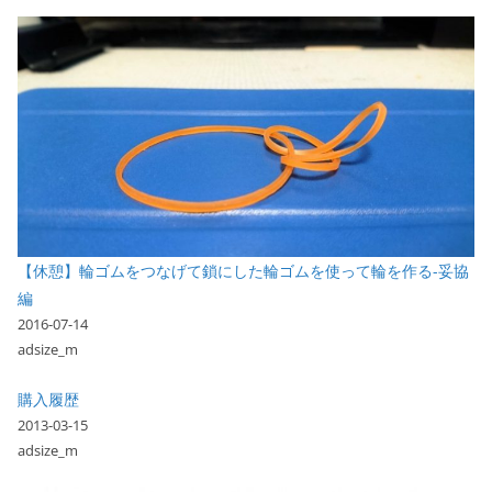
【休憩】輪ゴムをつなげて鎖にした輪ゴムを使って輪を作る-妥協
編
2016-07-14
adsize_m
購入履歴
2013-03-15
adsize_m