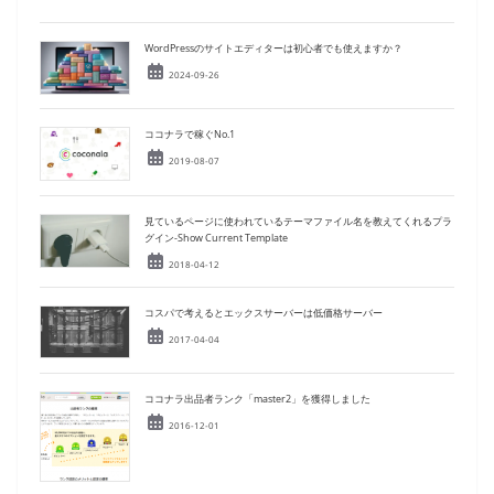
e
e
l
sk
e
l
y
b
dI
y
st
Li
WordPressのサイトエディターは初心者でも使えますか？
o
n
n
2024-09-26
o
k
k
ココナラで稼ぐNo.1
2019-08-07
見ているページに使われているテーマファイル名を教えてくれるプラ
グイン-Show Current Template
2018-04-12
コスパで考えるとエックスサーバーは低価格サーバー
2017-04-04
ココナラ出品者ランク「master2」を獲得しました
2016-12-01