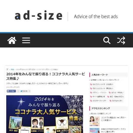
コ
ン
テ
ン
ツ
へ
ス
キ
ッ
プ