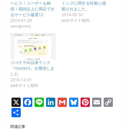
ービス！ユーザーも納
ミングに関する特集に掲
得！期待以上に満足でき
載されました。
るサービス厳選12
2014-05-30
2014-01-28
webサイト制作
wordpress
ココナラ出品者ランク
「master2」を獲得しま
した
2016-12-01
webサイト制作
X
F
Li
Li
G
Bl
Pi
E
C
a
n
n
m
u
nt
m
o
共
c
e
k
ai
e
er
ai
p
有
関連記事