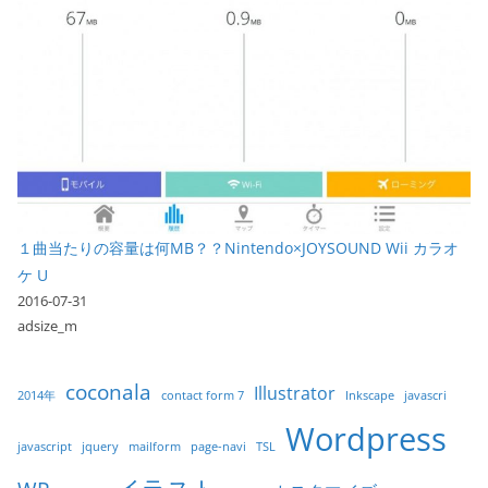
１曲当たりの容量は何MB？？Nintendo×JOYSOUND Wii カラオ
ケ U
2016-07-31
adsize_m
coconala
Illustrator
2014年
contact form 7
Inkscape
javascri
Wordpress
javascript
jquery
mailform
page-navi
TSL
イラスト